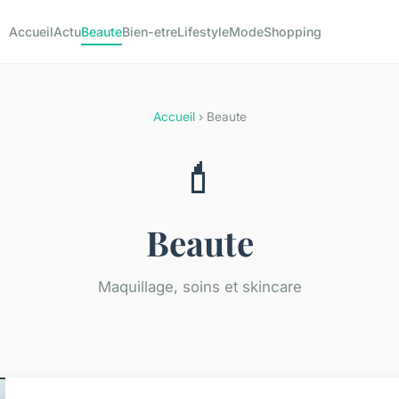
Accueil
Actu
Beaute
Bien-etre
Lifestyle
Mode
Shopping
Accueil
› Beaute
💄
Beaute
Maquillage, soins et skincare